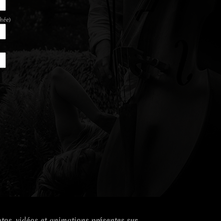
chée)
otos, vidéos et animations présentes sur