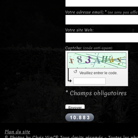
Votre adresse email: *
(ne sera pas affi
Votre site Web:
Captcha:
(code anti-spam)
↺
Veuillez entrer le code.
* Champs obligatoires
Envoyer
Plan du site
© Photos by Chris Viry“© Tous droits réservés – Toutes les ph